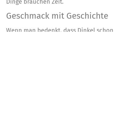
Dinge brauchen Zeit.
Geschmack mit Geschichte
Wenn man bedenkt, dass Dinkel schon
unsere Vorfahren auf der Alb ernährt hat,
schmeckt eine Scheibe Dinkelbrot gleich
noch ein bisschen anders. Ein Stück gelebte
Regionalgeschichte – serviert mit guter
Butter und einer Tasse Kaffee.
Lust auf eine Scheibe
Dinkelbrot?
Kommt bei eurem nächsten Besuch gerne
vorbei und probiert unser Dinkelbrot frisch
aus dem Holzofen. Wir freuen uns auf euch!